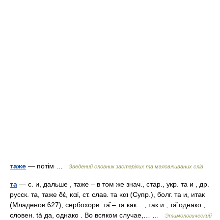
таже
— потім …
Зведений словник застарілих та маловживаних слів
та
— с. и, дальше , таже – в том же знач., стар., укр. та и , др.
русск. та, таже δέ, καί, ст. слав. та και (Супр.), болг. та и, итак
(Младенов 627), сербохорв. та̏ – та как ..., так и , та̏ однако ,
словен. tà да, однако . Во всяком случае,… …
Этимологический