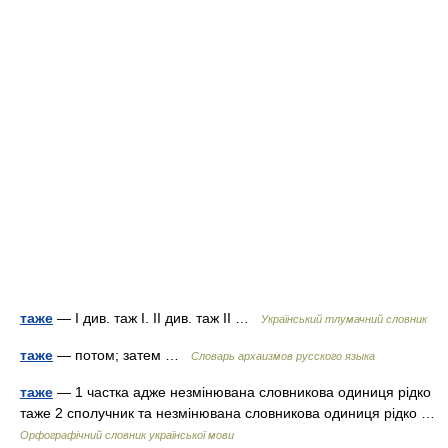
таже
— I див. таж I. II див. таж II …
Український тлумачний словник
таже
— потом; затем …
Cловарь архаизмов русского языка
таже
— 1 частка адже незмінювана словникова одиниця рідко
таже 2 сполучник та незмінювана словникова одиниця рідко …
Орфографічний словник української мови