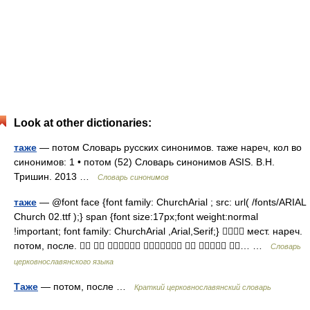
Look at other dictionaries:
таже
— потом Словарь русских синонимов. таже нареч, кол во
синонимов: 1 • потом (52) Словарь синонимов ASIS. В.Н.
Тришин. 2013 …
Словарь синонимов
таже
— @font face {font family: ChurchArial ; src: url( /fonts/ARIAL
Church 02.ttf );} span {font size:17px;font weight:normal
!important; font family: ChurchArial ,Arial,Serif;}  мест. нареч.
потом, после.       … …
Словарь
церковнославянского языка
Таже
— потом, после …
Краткий церковнославянский словарь